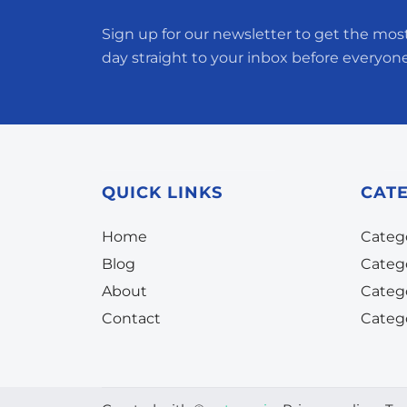
Sign up for our newsletter to get the most
day straight to your inbox before everyone
QUICK LINKS
CAT
Home
Categ
Blog
Categ
About
Categ
Contact
Categ