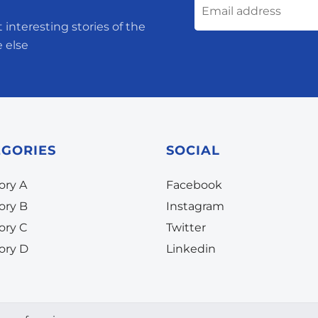
 interesting stories of the
 else
EGORIES
SOCIAL
ory A
Facebook
ory B
Instagram
ory C
Twitter
ory D
Linkedin