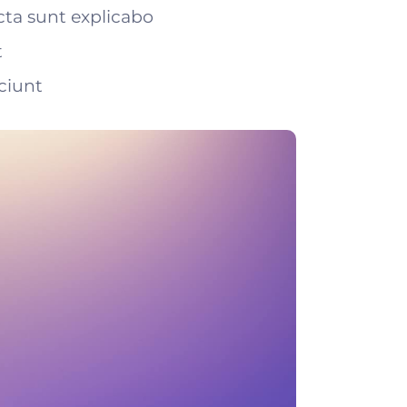
icta sunt explicabo
t
ciunt